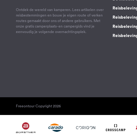
Reisbelevin
Ontdek de wereld van kamperen. Lees artikelen over
reisbestemmingen en bouw je eigen route of verken
Reisbelevin
routes gemaakt door ons of andere gebruikers. Met
Reisbelevin
onze gratis camperplaats- en campergids vind je
eenvoudig je volgende overnachtingsplek.
Reisbeleving
Freeontour Copyright 2026