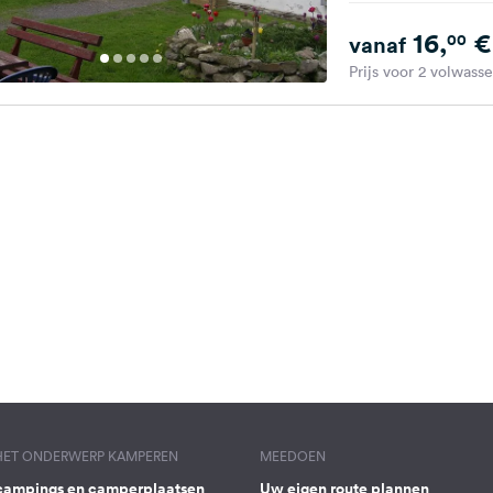
16,
€
00
vanaf
Prijs voor 2 volwass
 HET ONDERWERP KAMPEREN
MEEDOEN
campings en camperplaatsen
Uw eigen route plannen