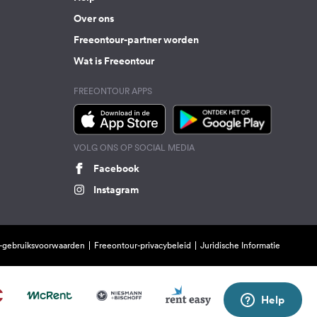
Over ons
Freeontour-partner worden
Wat is Freeontour
FREEONTOUR APPS
VOLG ONS OP SOCIAL MEDIA
Facebook
Instagram
-gebruiksvoorwaarden
Freeontour-privacybeleid
Juridische Informatie
Help