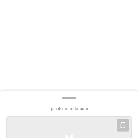
Feedback
Taal:
Nederlands
Volg
ons
op
social
media
Facebook
Instagram
1 plaatsen in de buurt