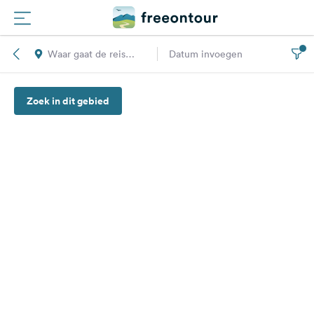
Waar gaat de reis
Datum invoegen
Routes
naar toe?
Zoek in dit gebied
Campings
Magazine
Partners
Registreren
Inloggen
Nieuwsbrief
Vragen &