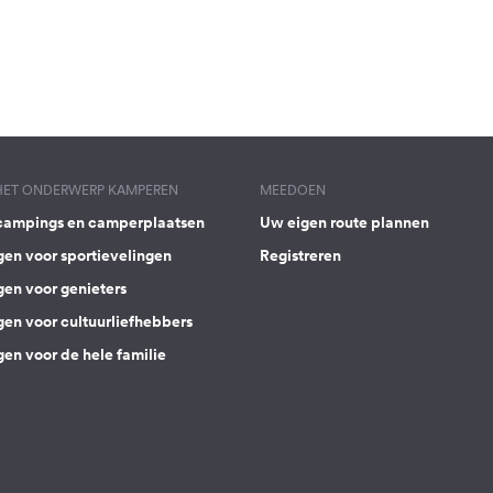
 HET ONDERWERP KAMPEREN
MEEDOEN
campings en camperplaatsen
Uw eigen route plannen
gen voor sportievelingen
Registreren
gen voor genieters
gen voor cultuurliefhebbers
en voor de hele familie