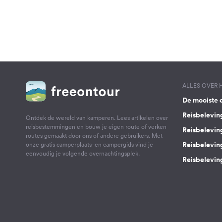
ALLES OVER
De mooiste 
Reisbelevin
Ontdek de wereld van kamperen. Lees artikelen over
reisbestemmingen en bouw je eigen route of verken
Reisbelevin
routes gemaakt door ons of andere gebruikers. Met
Reisbelevin
onze gratis camperplaats- en campergids vind je
eenvoudig je volgende overnachtingsplek.
Reisbeleving