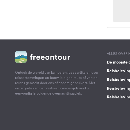
ALLES OVER
De mooiste 
Reisbelevin
Ontdek de wereld van kamperen. Lees artikelen over
reisbestemmingen en bouw je eigen route of verken
Reisbelevin
routes gemaakt door ons of andere gebruikers. Met
Reisbelevin
onze gratis camperplaats- en campergids vind je
eenvoudig je volgende overnachtingsplek.
Reisbeleving