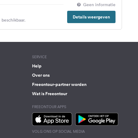
Geen informatie
Details weergeven
 beschikbaar.
SERVICE
Help
Over ons
Freeontour-partner worden
Wat is Freeontour
FREEONTOUR APPS
VOLG ONS OP SOCIAL MEDIA