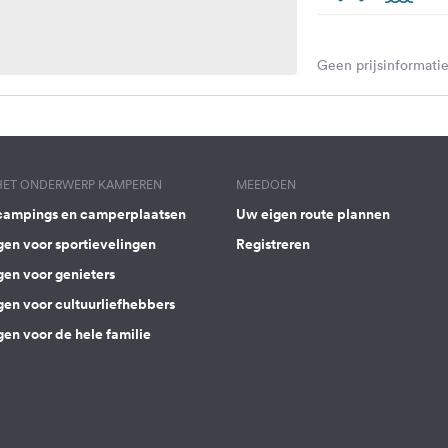
Geen prijsinformatie
 HET ONDERWERP KAMPEREN
MEEDOEN
campings en camperplaatsen
Uw eigen route plannen
gen voor sportievelingen
Registreren
gen voor genieters
gen voor cultuurliefhebbers
en voor de hele familie