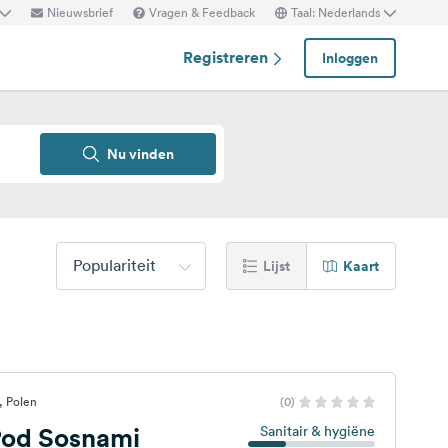
Nieuwsbrief
Vragen & Feedback
Taal: Nederlands
Registreren
Inloggen
Nu vinden
Populariteit
Lijst
Kaart
, Polen
(0)
od Sosnami
Sanitair & hygiëne