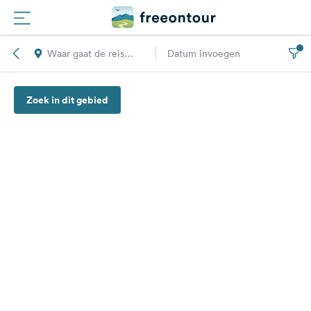
Waar gaat de reis
Datum invoegen
Routes
naar toe?
Zoek in dit gebied
Campings
Magazine
Partners
Registreren
Inloggen
Nieuwsbrief
Vragen &