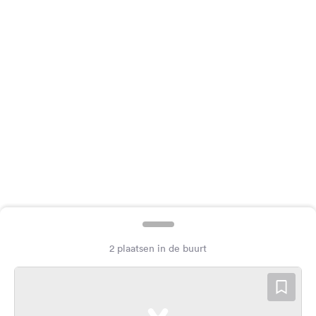
Feedback
Taal:
Nederlands
Volg
ons
op
social
media
Facebook
Instagram
2 plaatsen in de buurt