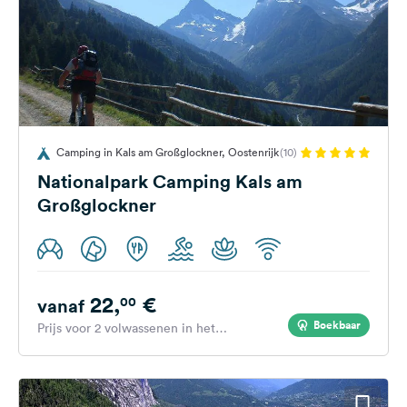
Camping in Kals am Großglockner, Oostenrijk
(10)
Nationalpark Camping Kals am
Großglockner
22,
€
00
vanaf
Boekbaar
Prijs voor 2 volwassenen in het
hoogseizoen