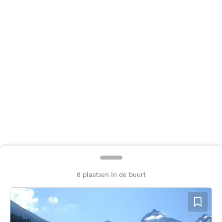
Feedback
Taal:
Nederlands
Volg
ons
op
social
media
Facebook
Instagram
8 plaatsen in de buurt