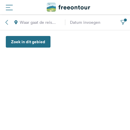
Waar gaat de reis
Datum invoegen
Routes
naar toe?
Zoek in dit gebied
Campings
Magazine
Partners
Registreren
Inloggen
Nieuwsbrief
Vragen &