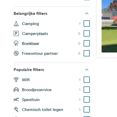
Belangrijke filters
Camping
1
Camperplaats
0
Boekbaar
0
Freeontour partner
0
Populaire filters
Wifi
1
Broodjesservice
1
Speeltuin
1
Chemisch toilet legen
1