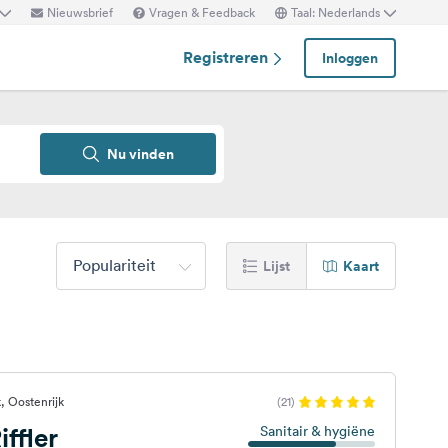
Nieuwsbrief
Vragen & Feedback
Taal: Nederlands
Registreren
Inloggen
Nu vinden
Populariteit
Lijst
Kaart
 Oostenrijk
(21)
ffler
Sanitair & hygiëne