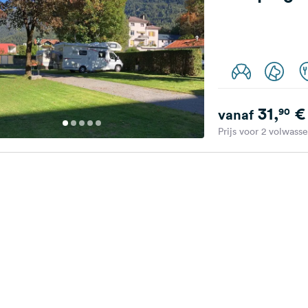
31,
€
90
vanaf
Prijs voor 2 volwass