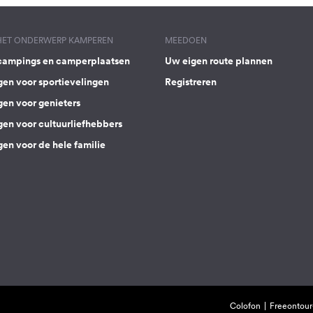
 HET ONDERWERP KAMPEREN
MEEDOEN
campings en camperplaatsen
Uw eigen route plannen
gen voor sportievelingen
Registreren
gen voor genieters
gen voor cultuurliefhebbers
en voor de hele familie
Colofon
Freeontour