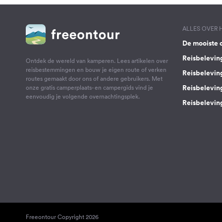
ALLES OVER
De mooiste 
Reisbelevin
Ontdek de wereld van kamperen. Lees artikelen over
reisbestemmingen en bouw je eigen route of verken
Reisbelevin
routes gemaakt door ons of andere gebruikers. Met
Reisbelevin
onze gratis camperplaats- en campergids vind je
eenvoudig je volgende overnachtingsplek.
Reisbeleving
Freeontour Copyright 2026