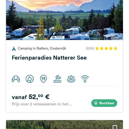
Camping in Natters, Oostenrijk
(534)
Ferienparadies Natterer See
52,
€
00
vanaf
Boekbaar
Prijs voor 2 volwassenen in het
hoogseizoen