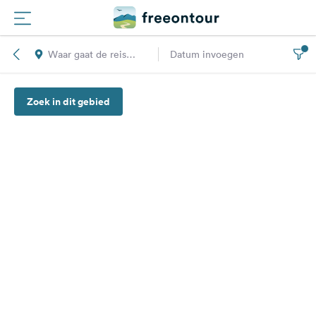
Waar gaat de reis
Datum invoegen
Routes
naar toe?
Zoek in dit gebied
Campings
Magazine
Partners
Registreren
Inloggen
Nieuwsbrief
Vragen &