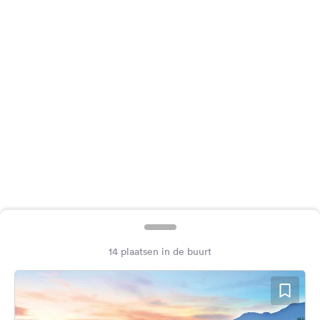
Feedback
Taal:
Nederlands
Volg
ons
op
social
media
Facebook
Instagram
14 plaatsen in de buurt