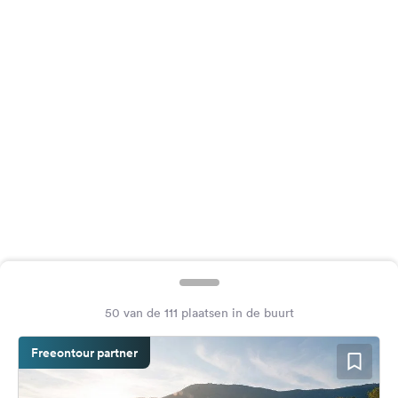
Feedback
Taal:
Nederlands
Volg
ons
op
social
media
Facebook
Instagram
50 van de 111 plaatsen in de buurt
Freeontour partner