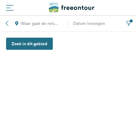
Waar gaat de reis
Datum invoegen
Routes
naar toe?
Zoek in dit gebied
Campings
Magazine
Partners
Registreren
Inloggen
Nieuwsbrief
Vragen &