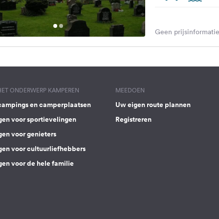
Geen prijsinformatie
 HET ONDERWERP KAMPEREN
MEEDOEN
campings en camperplaatsen
Uw eigen route plannen
gen voor sportievelingen
Registreren
gen voor genieters
gen voor cultuurliefhebbers
en voor de hele familie