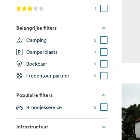
1
Belangrijke filters
Camping
2
Camperplaats
0
Boekbaar
0
Freeontour partner
0
Populaire filters
Broodjesservice
2
Infrastructuur