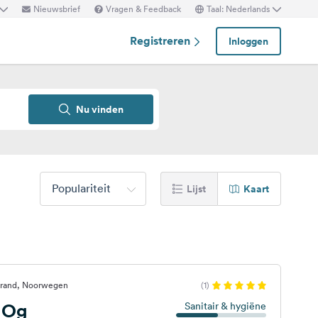
Nieuwsbrief
Vragen & Feedback
Taal: Nederlands
Registreren
Inloggen
Nu vinden
Populariteit
Lijst
Kaart
trand, Noorwegen
(1)
 Og
Sanitair & hygiëne