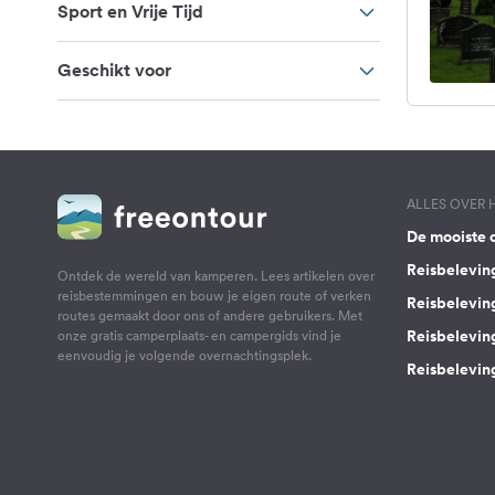
Sport en Vrije Tijd
Geschikt voor
ALLES OVER
De mooiste 
Reisbelevin
Ontdek de wereld van kamperen. Lees artikelen over
reisbestemmingen en bouw je eigen route of verken
Reisbelevin
routes gemaakt door ons of andere gebruikers. Met
Reisbelevin
onze gratis camperplaats- en campergids vind je
eenvoudig je volgende overnachtingsplek.
Reisbeleving