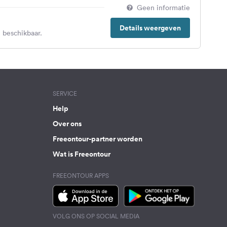
Geen informatie
Details weergeven
 beschikbaar.
SERVICE
Help
Over ons
Freeontour-partner worden
Wat is Freeontour
FREEONTOUR APPS
VOLG ONS OP SOCIAL MEDIA