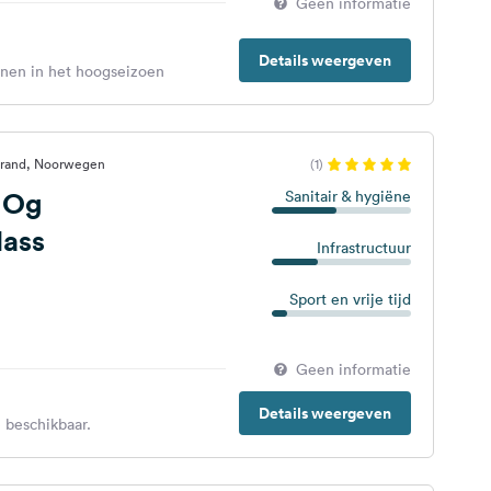
Geen informatie
Details weergeven
enen in het hoogseizoen
trand, Noorwegen
(1)
 Og
Sanitair & hygiëne
ass
Infrastructuur
Sport en vrije tijd
Geen informatie
Details weergeven
 beschikbaar.