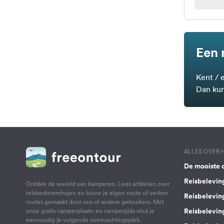
Een 
Kent / 
Dan kun
ALLES OVER
De mooiste 
Reisbelevin
Ontdek de wereld van kamperen. Lees artikelen over
reisbestemmingen en bouw je eigen route of verken
Reisbelevin
routes gemaakt door ons of andere gebruikers. Met
Reisbelevin
onze gratis camperplaats- en campergids vind je
eenvoudig je volgende overnachtingsplek.