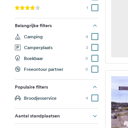
1
Belangrijke filters
Camping
4
Camperplaats
2
Boekbaar
0
Freeontour partner
0
Populaire filters
Broodjesservice
4
Aantal standplaatsen