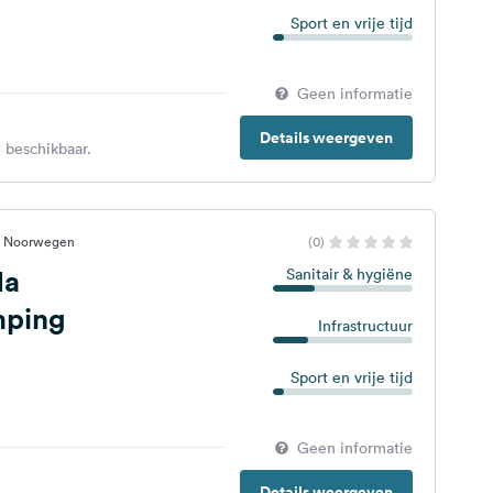
Sport en vrije tijd
Geen informatie
Details weergeven
 beschikbaar.
n, Noorwegen
(0)
da
Sanitair & hygiëne
mping
Infrastructuur
Sport en vrije tijd
Geen informatie
Details weergeven