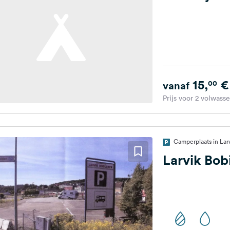
15,
€
00
vanaf
Prijs voor 2 volwass
Camperplaats in La
Larvik Bob