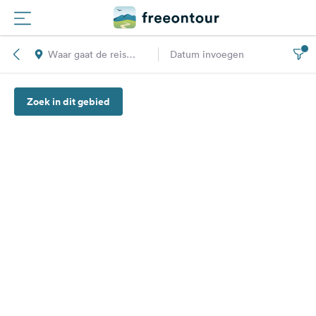
Waar gaat de reis
Datum invoegen
Routes
naar toe?
Zoek in dit gebied
Campings
Magazine
Partners
Registreren
Inloggen
Nieuwsbrief
Vragen &