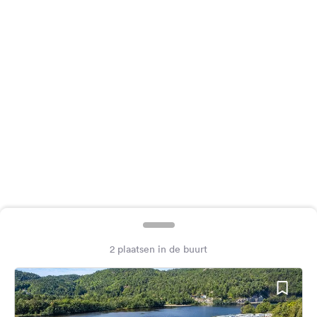
Feedback
Taal:
Nederlands
Volg
ons
op
social
media
Facebook
Instagram
2 plaatsen in de buurt