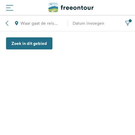
Waar gaat de reis
Datum invoegen
Routes
naar toe?
Zoek in dit gebied
Campings
Magazine
Partners
Registreren
Inloggen
Nieuwsbrief
Vragen &