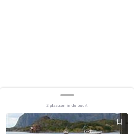
Feedback
Taal:
Nederlands
Volg
ons
op
social
media
Facebook
Instagram
2 plaatsen in de buurt