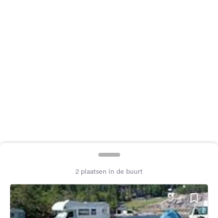
Feedback
Taal:
Nederlands
Volg
ons
op
social
media
Facebook
Instagram
2 plaatsen in de buurt