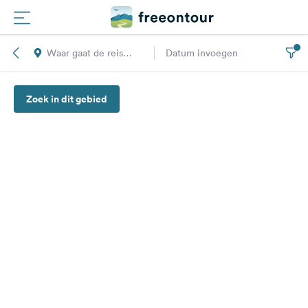
Waar gaat de reis
Datum invoegen
Routes
naar toe?
Zoek in dit gebied
Campings
Magazine
Partners
Registreren
Inloggen
Nieuwsbrief
Vragen &