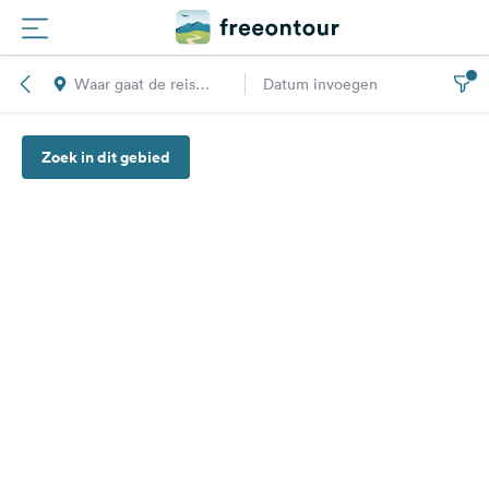
Waar gaat de reis
Datum invoegen
Routes
naar toe?
Zoek in dit gebied
Campings
Magazine
Partners
Registreren
Inloggen
Nieuwsbrief
Vragen &