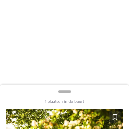
Feedback
Taal:
Nederlands
Volg
ons
op
social
media
Facebook
Instagram
1 plaatsen in de buurt