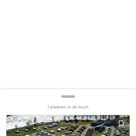
Feedback
Taal:
Nederlands
Volg
ons
op
social
media
Facebook
Instagram
1 plaatsen in de buurt