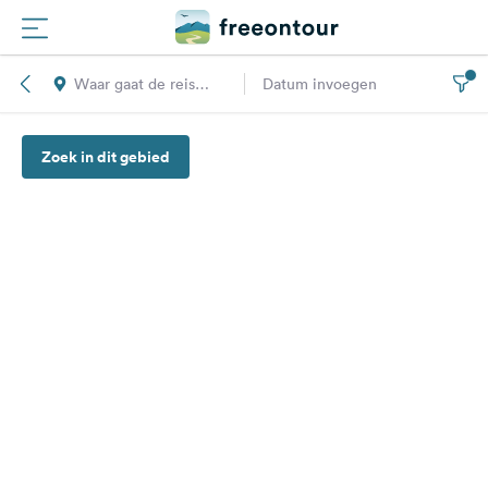
Waar gaat de reis
Datum invoegen
Routes
naar toe?
Zoek in dit gebied
Campings
Magazine
Partners
Registreren
Inloggen
Nieuwsbrief
Vragen &