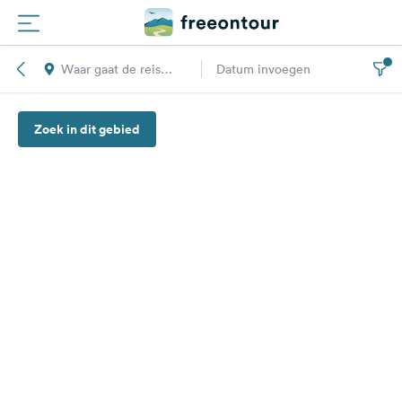
Waar gaat de reis
Datum invoegen
Routes
naar toe?
Zoek in dit gebied
Campings
Magazine
Partners
Registreren
Inloggen
Nieuwsbrief
Vragen &