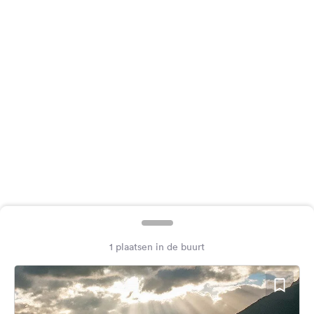
Feedback
Taal:
Nederlands
Volg
ons
op
social
media
Facebook
Instagram
1 plaatsen in de buurt