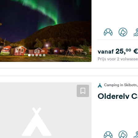
25,
€
00
vanaf
Prijs voor 2 volwass
Camping in Skibot
Olderelv 