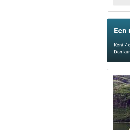
Een 
Kent / 
Dan kun