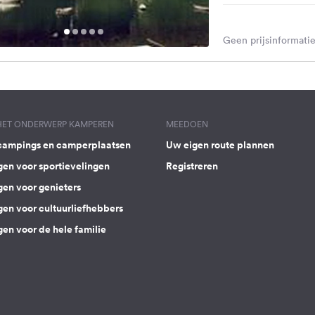
Geen prijsinformatie
 HET ONDERWERP KAMPEREN
MEEDOEN
campings en camperplaatsen
Uw eigen route plannen
gen voor sportievelingen
Registreren
gen voor genieters
gen voor cultuurliefhebbers
en voor de hele familie