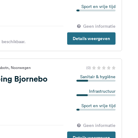
Sport en vrije tijd
Geen informatie
Details weergeven
 beschikbaar.
osbotn, Noorwegen
(0)
ng Bjornebo
Sanitair & hygiëne
Infrastructuur
Sport en vrije tijd
Geen informatie
Details weergeven