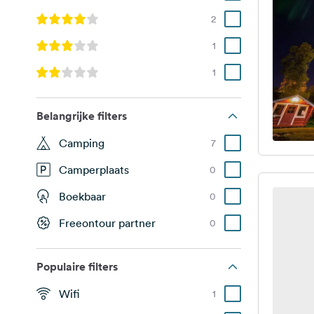
2
1
1
Belangrijke filters
Camping
7
Camperplaats
0
Boekbaar
0
Freeontour partner
0
Populaire filters
Wifi
1