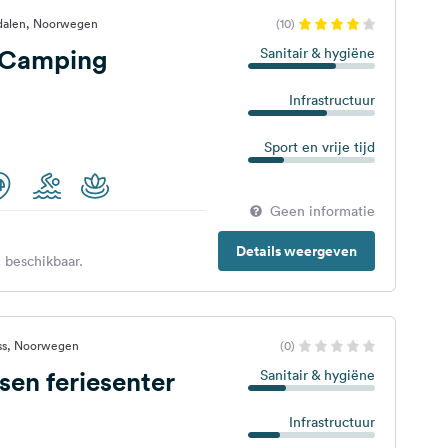
dalen, Noorwegen
(10)
v Camping
Sanitair & hygiëne
Infrastructuur
Sport en vrije tijd
Geen informatie
Details weergeven
 beschikbaar.
ss, Noorwegen
(0)
sen feriesenter
Sanitair & hygiëne
Infrastructuur