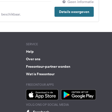
Geen informatie
Details weergeven
 beschikbaar.
SERVICE
Help
Over ons
Freeontour-partner worden
Wat is Freeontour
FREEONTOUR APPS
VOLG ONS OP SOCIAL MEDIA
Facebook