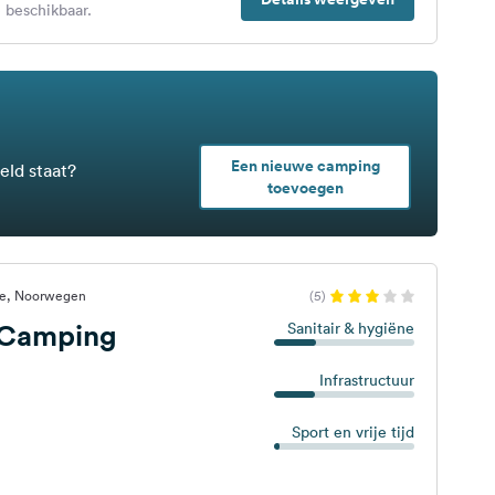
 beschikbaar.
Een nieuwe camping
eld staat?
toevoegen
rre, Noorwegen
(5)
e Camping
Sanitair & hygiëne
Infrastructuur
Sport en vrije tijd