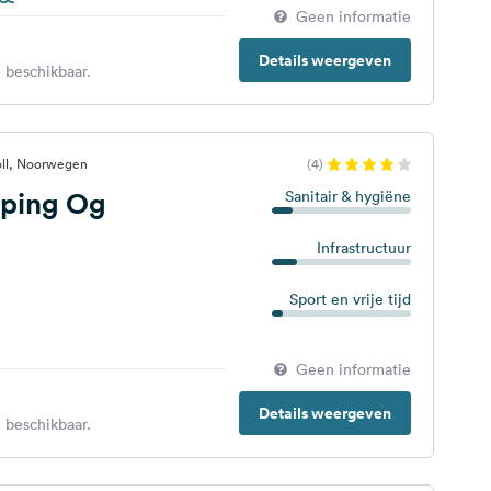
Geen informatie
Details weergeven
 beschikbaar.
oll, Noorwegen
(4)
ping Og
Sanitair & hygiëne
Infrastructuur
Sport en vrije tijd
Geen informatie
Details weergeven
 beschikbaar.