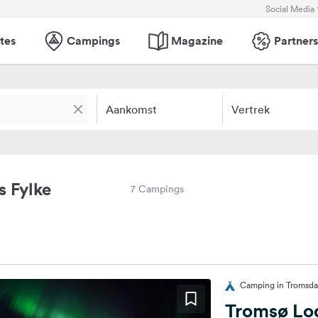
Social Media
tes
Campings
Magazine
Partners
Aankomst
Vertrek
 Fylke
7 Campings
Camping in Tromsd
Tromsø Lo