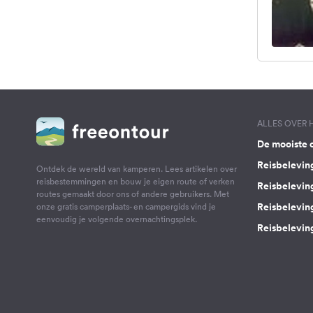
ALLES OVER
De mooiste 
Reisbelevin
Ontdek de wereld van kamperen. Lees artikelen over
reisbestemmingen en bouw je eigen route of verken
Reisbelevin
routes gemaakt door ons of andere gebruikers. Met
Reisbelevin
onze gratis camperplaats- en campergids vind je
eenvoudig je volgende overnachtingsplek.
Reisbeleving