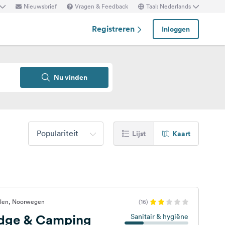
Nieuwsbrief
Vragen & Feedback
Taal: Nederlands
Registreren
Inloggen
Nu vinden
Populariteit
Lijst
Kaart
alen, Noorwegen
(16)
dge & Camping
Sanitair & hygiëne