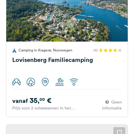
Camping in Kragerø, Noorwegen
(4)
Lovisenberg Familiecamping
35,
€
00
vanaf
Geen
Prijs voor 2 volwassenen in het
informatie
hoogseizoen