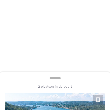
Feedback
Taal:
Nederlands
Volg
ons
op
social
media
Facebook
Instagram
2 plaatsen in de buurt