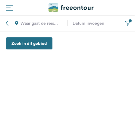
Waar gaat de reis
Datum invoegen
Routes
naar toe?
Zoek in dit gebied
Campings
Magazine
Partners
Registreren
Inloggen
Nieuwsbrief
Vragen &