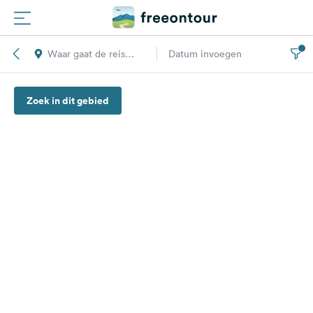
Waar gaat de reis
Datum invoegen
Routes
naar toe?
Zoek in dit gebied
Campings
Magazine
Partners
Registreren
Inloggen
Nieuwsbrief
Vragen &