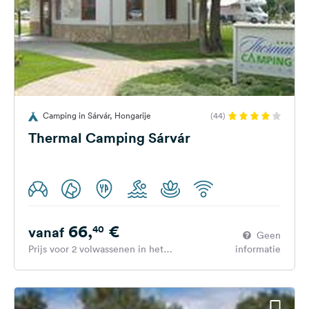
Camping in Sárvár, Hongarije
(44)
Thermal Camping Sárvár
66,
€
40
vanaf
Geen
Prijs voor 2 volwassenen in het
informatie
hoogseizoen