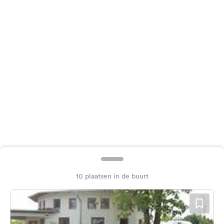
Feedback
Taal:
Nederlands
Volg
ons
op
social
media
Facebook
Instagram
10 plaatsen in de buurt