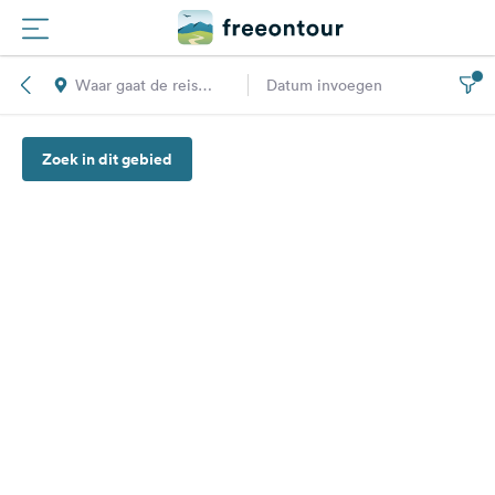
Waar gaat de reis
Datum invoegen
Routes
naar toe?
Zoek in dit gebied
Campings
Magazine
Partners
Registreren
Inloggen
Nieuwsbrief
Vragen &