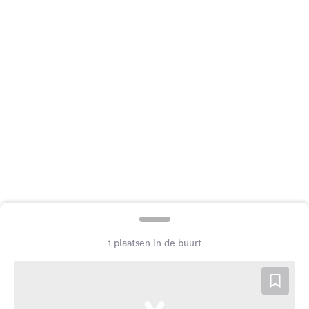
Feedback
Taal:
Nederlands
Volg
ons
op
social
media
Facebook
Instagram
1 plaatsen in de buurt