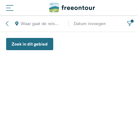
Waar gaat de reis
Datum invoegen
Routes
naar toe?
Zoek in dit gebied
Campings
Magazine
Partners
Registreren
Inloggen
Nieuwsbrief
Vragen &