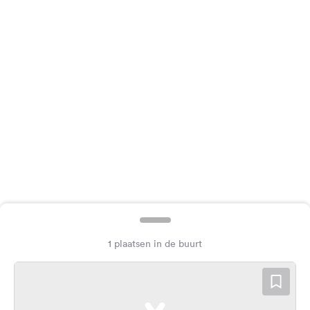
Feedback
Taal:
Nederlands
Volg
ons
op
social
media
Facebook
Instagram
1 plaatsen in de buurt