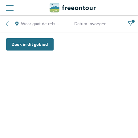
Waar gaat de reis
Datum invoegen
Routes
naar toe?
Zoek in dit gebied
Campings
Magazine
Partners
Registreren
Inloggen
Nieuwsbrief
Vragen &