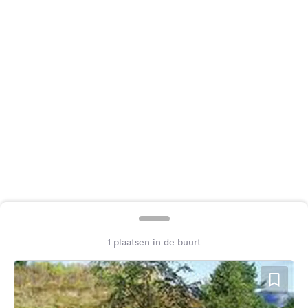
Feedback
Taal:
Nederlands
Volg
ons
op
social
media
Facebook
Instagram
1 plaatsen in de buurt