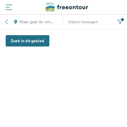
Waar gaat de reis
Datum invoegen
Routes
naar toe?
Zoek in dit gebied
Campings
Magazine
Partners
Registreren
Inloggen
Nieuwsbrief
Vragen &