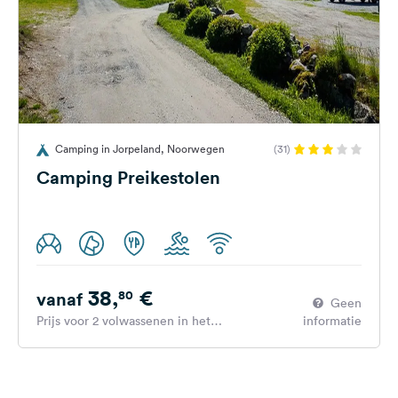
Camping in Jorpeland, Noorwegen
(31)
Camping Preikestolen
38,
€
80
vanaf
Geen
Prijs voor 2 volwassenen in het
informatie
hoogseizoen