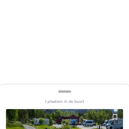
Feedback
Taal:
Nederlands
Volg
ons
op
social
media
Facebook
Instagram
1 plaatsen in de buurt