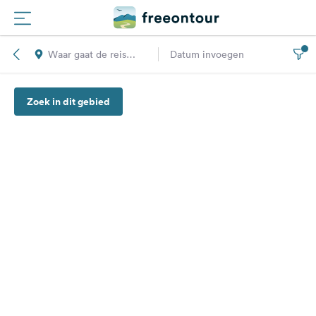
Waar gaat de reis
Datum invoegen
Routes
naar toe?
Zoek in dit gebied
Campings
Magazine
Partners
Registreren
Inloggen
Nieuwsbrief
Vragen &