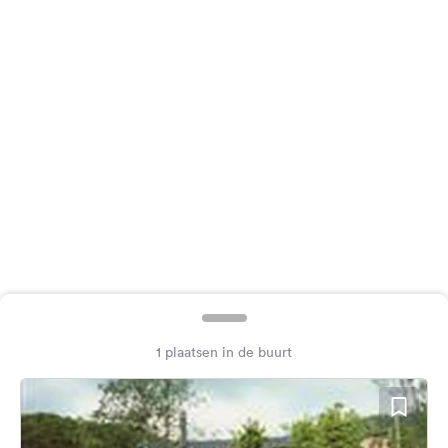
Feedback
Taal:
Nederlands
Volg
ons
op
social
media
Facebook
Instagram
1 plaatsen in de buurt