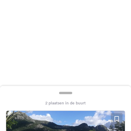
Feedback
Taal:
Nederlands
Volg
ons
op
social
media
Facebook
Instagram
2 plaatsen in de buurt