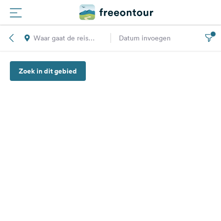
Waar gaat de reis
Datum invoegen
Routes
naar toe?
Zoek in dit gebied
Campings
Magazine
Partners
Registreren
Inloggen
Nieuwsbrief
Vragen &