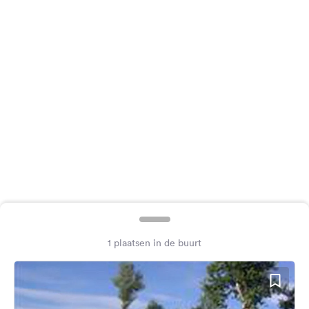
Feedback
Taal:
Nederlands
Volg
ons
op
social
media
Facebook
Instagram
1 plaatsen in de buurt