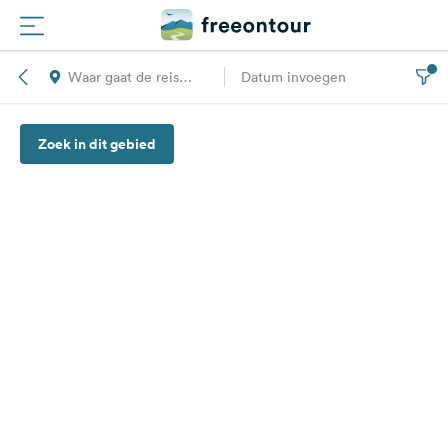
Waar gaat de reis
Datum invoegen
Routes
naar toe?
Zoek in dit gebied
Campings
Magazine
Partners
Registreren
Inloggen
Nieuwsbrief
Vragen &