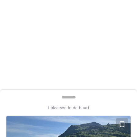
Feedback
Taal:
Nederlands
Volg
ons
op
social
media
Facebook
Instagram
1 plaatsen in de buurt