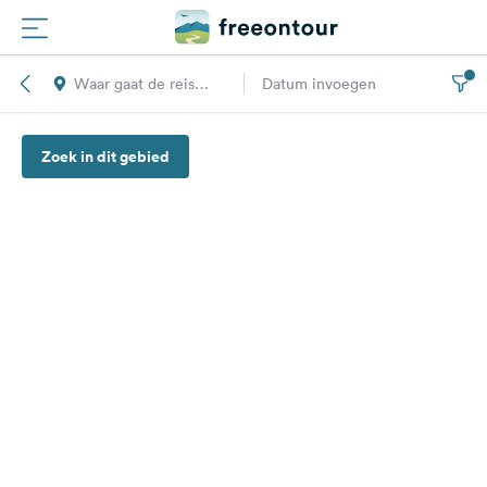
Waar gaat de reis
Datum invoegen
Routes
naar toe?
Zoek in dit gebied
Campings
Magazine
Partners
Registreren
Inloggen
Nieuwsbrief
Vragen &