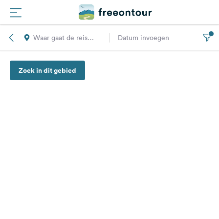
Waar gaat de reis
Datum invoegen
Routes
naar toe?
Zoek in dit gebied
Campings
Magazine
Partners
Registreren
Inloggen
Nieuwsbrief
Vragen &