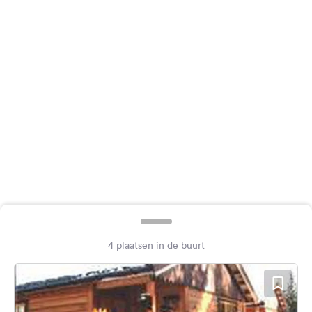
Feedback
Taal:
Nederlands
Volg
ons
op
social
media
Facebook
Instagram
4 plaatsen in de buurt