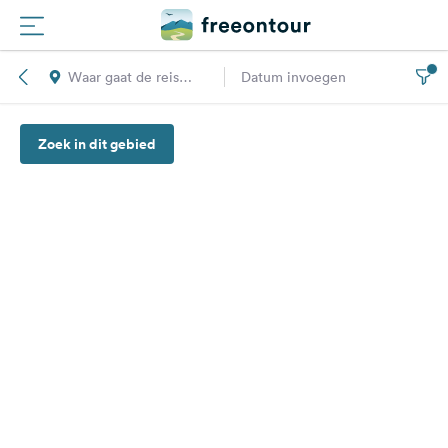
Waar gaat de reis
Datum invoegen
Routes
naar toe?
Zoek in dit gebied
Campings
Magazine
Partners
Registreren
Inloggen
Nieuwsbrief
Vragen &