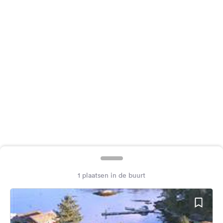
Feedback
Taal:
Nederlands
Volg
ons
op
social
media
Facebook
Instagram
1 plaatsen in de buurt