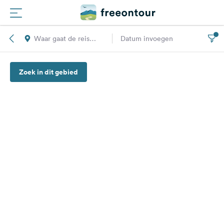
Waar gaat de reis
Datum invoegen
Routes
naar toe?
Zoek in dit gebied
Campings
Magazine
Partners
Registreren
Inloggen
Nieuwsbrief
Vragen &