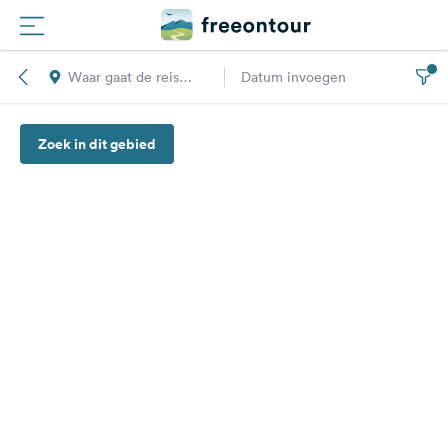
Waar gaat de reis
Datum invoegen
Routes
naar toe?
Zoek in dit gebied
Campings
Magazine
Partners
Registreren
Inloggen
Nieuwsbrief
Vragen &