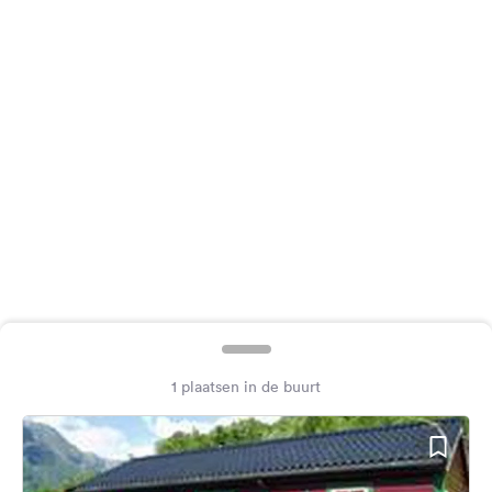
Feedback
Taal:
Nederlands
Volg
ons
op
social
media
Facebook
Instagram
1 plaatsen in de buurt