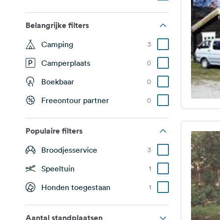
Belangrijke filters
Camping
3
Camperplaats
0
Boekbaar
0
Freeontour partner
0
Populaire filters
Broodjesservice
3
Speeltuin
1
Honden toegestaan
1
Aantal standplaatsen