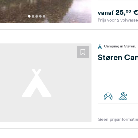
25,
€
00
vanaf
Prijs voor 2 volwass
Camping in Støren
Støren Ca
Geen prijsinformatie