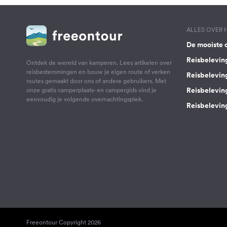
ALLES OVER
De mooiste 
Reisbelevin
Ontdek de wereld van kamperen. Lees artikelen over
reisbestemmingen en bouw je eigen route of verken
Reisbelevin
routes gemaakt door ons of andere gebruikers. Met
Reisbelevin
onze gratis camperplaats- en campergids vind je
eenvoudig je volgende overnachtingsplek.
Reisbeleving
Freeontour Copyright 2026