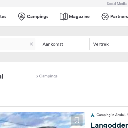
Social Media
tes
Campings
Magazine
Partners
Aankomst
Vertrek
al
3 Campings
Camping in Alvdal,
Langodden