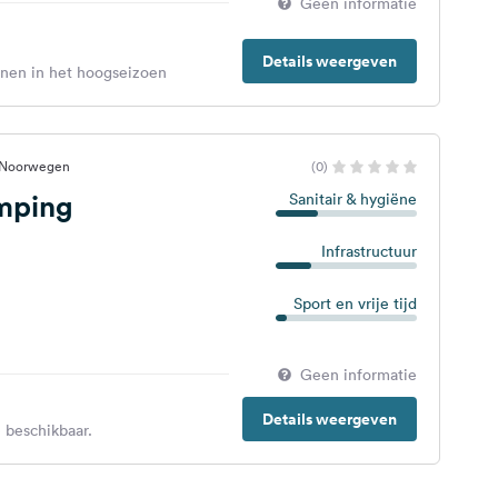
Geen informatie
Details weergeven
enen in het hoogseizoen
, Noorwegen
(0)
mping
Sanitair & hygiëne
Infrastructuur
Sport en vrije tijd
Geen informatie
Details weergeven
 beschikbaar.