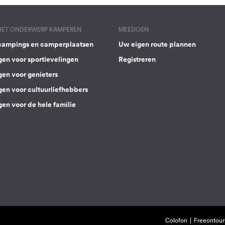
 HET ONDERWERP KAMPEREN
MEEDOEN
campings en camperplaatsen
Uw eigen route plannen
gen voor sportievelingen
Registreren
gen voor genieters
gen voor cultuurliefhebbers
en voor de hele familie
Colofon
Freeontour