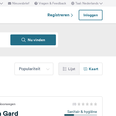
Nieuwsbrief
Vragen & Feedback
Taal: Nederlands
Registreren
Inloggen
Nu vinden
Populariteit
Lijst
Kaart
 Noorwegen
(0)
 Gard
Sanitair & hygiëne