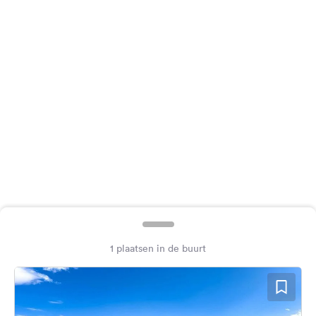
Feedback
Taal:
Nederlands
Volg
ons
op
social
media
Facebook
Instagram
1 plaatsen in de buurt