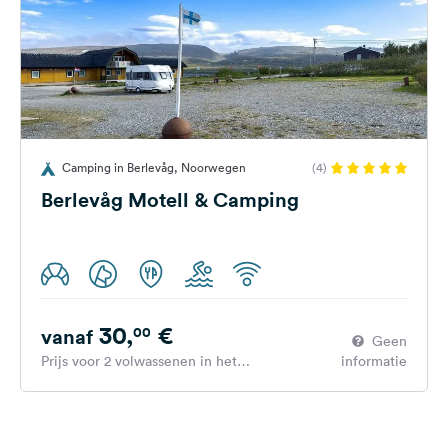
Camping in Berlevåg, Noorwegen
(4)
Berlevåg Motell & Camping
30,
€
00
vanaf
Geen
Prijs voor 2 volwassenen in het
informatie
hoogseizoen