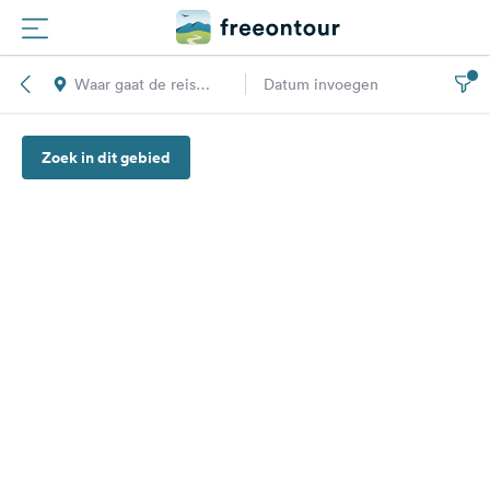
Waar gaat de reis
Datum invoegen
Routes
naar toe?
Zoek in dit gebied
Campings
Magazine
Partners
Registreren
Inloggen
Nieuwsbrief
Vragen &