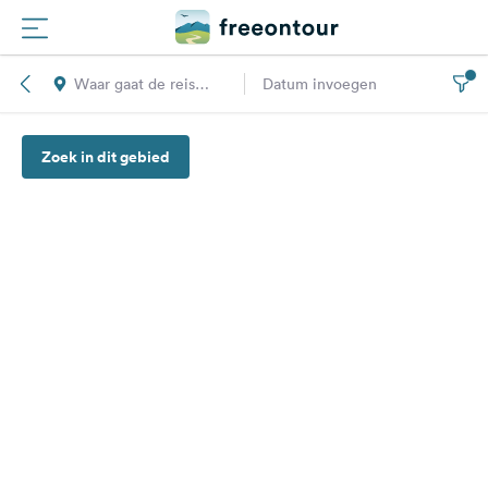
Waar gaat de reis
Datum invoegen
Routes
naar toe?
Zoek in dit gebied
Campings
Magazine
Partners
Registreren
Inloggen
Nieuwsbrief
Vragen &