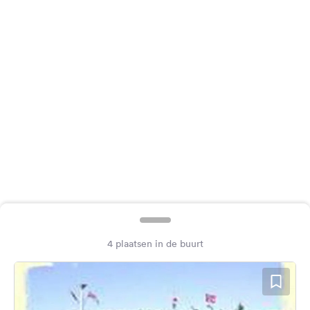
Feedback
Taal:
Nederlands
Volg
ons
op
social
media
Facebook
Instagram
4 plaatsen in de buurt