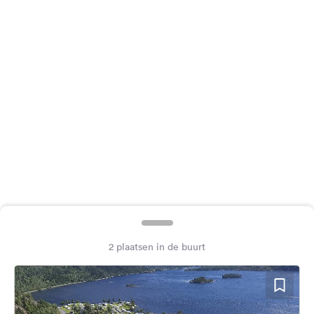
Feedback
Taal:
Nederlands
Volg
ons
op
social
media
Facebook
Instagram
2 plaatsen in de buurt