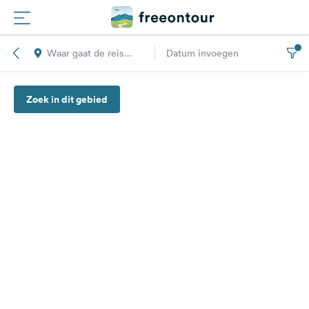
Waar gaat de reis
Datum invoegen
Routes
naar toe?
Zoek in dit gebied
Campings
Magazine
Partners
Registreren
Inloggen
Nieuwsbrief
Vragen &