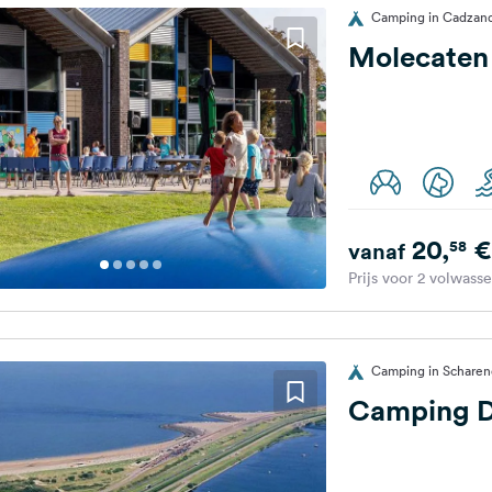
Camping in Cadzand
Molecaten
20,
€
58
vanaf
Prijs voor 2 volwass
Camping in Scharen
Camping D