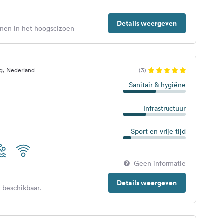
Details weergeven
enen in het hoogseizoen
g, Nederland
(3)
Sanitair & hygiëne
Infrastructuur
Sport en vrije tijd
Geen informatie
Details weergeven
 beschikbaar.