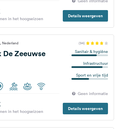
Geen informatie
€
Details weergeven
enen in het hoogseizoen
, Nederland
(94)
k De Zeeuwse
Sanitair & hygiëne
Infrastructuur
Sport en vrije tijd
Geen informatie
€
Details weergeven
enen in het hoogseizoen