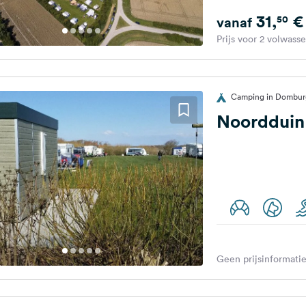
31,
€
50
vanaf
Prijs voor 2 volwass
Camping in Dombur
Noordduin
Geen prijsinformatie