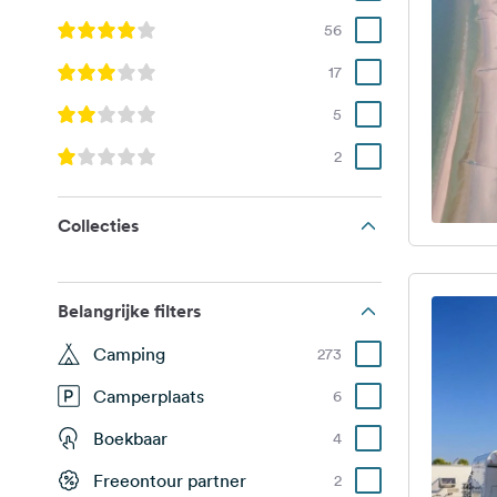
56
17
5
2
Collecties
Belangrijke filters
Camping
273
Camperplaats
6
Boekbaar
4
Freeontour partner
2