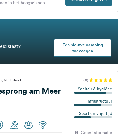
enen in het hoogseizoen
Een nieuwe camping
eld staat?
toevoegen
g, Nederland
(11)
iesprong am Meer
Sanitair & hygiëne
Infrastructuur
Sport en vrije tijd
Geen informatie