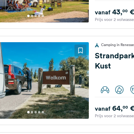
43,
00
vanaf
Prijs voor 2 volwass
Camping in Renesse
Strandpar
Kust
64,
00
vanaf
Prijs voor 2 volwass