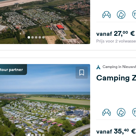
27,
€
00
vanaf
Prijs voor 2 volwass
Camping in Nieuwvl
tour partner
Camping 
35,
€
40
vanaf