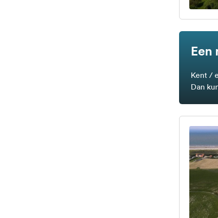
Een 
Kent / 
Dan kun