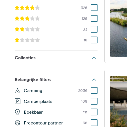
325
125
33
18
Collecties
Belangrijke filters
Camping
2036
Camperplaats
108
Boekbaar
111
Freeontour partner
38