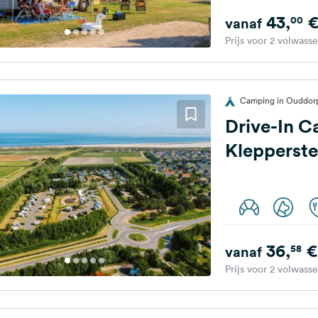
43,
00
vanaf
Prijs voor 2 volwass
Camping in Ouddor
Drive-In 
Klepperst
36,
€
58
vanaf
Prijs voor 2 volwass