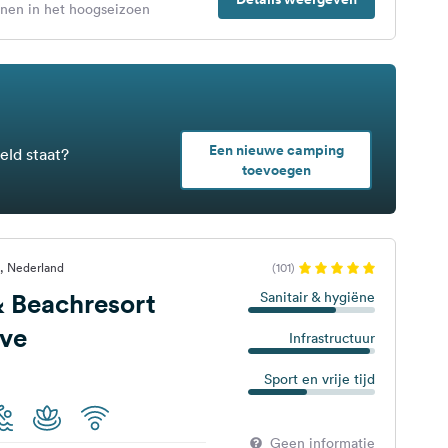
enen in het hoogseizoen
Een nieuwe camping
eld staat?
toevoegen
, Nederland
(101)
 Beachresort
Sanitair & hygiëne
eve
Infrastructuur
Sport en vrije tijd
Geen informatie