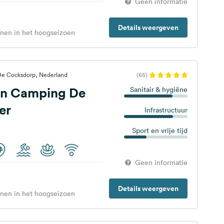
Geen informatie
Details weergeven
enen in het hoogseizoen
 De Cocksdorp, Nederland
(65)
en Camping De
Sanitair & hygiëne
er
Infrastructuur
Sport en vrije tijd
Geen informatie
Details weergeven
enen in het hoogseizoen