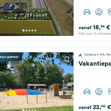
18,
€
54
vanaf
Prijs voor 2 volwass
Camping in Urk, Ne
tour partner
Vakantiepa
22,
€
00
vanaf