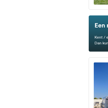
Een 
Kent / 
Dan kun