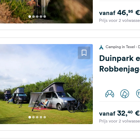
46,
€
95
vanaf
Prijs voor 2 volwass
Camping in Texel -
Duinpark 
Robbenjag
32,
€
40
vanaf
Prijs voor 2 volwass