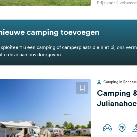
Prijs voor 2 volwass
nieuwe camping toevoegen
exploiteert u een camping of camperplaats die niet bij ons verm
t u deze aan ons doorgeven.
Camping in Renesse
Camping &
Julianaho