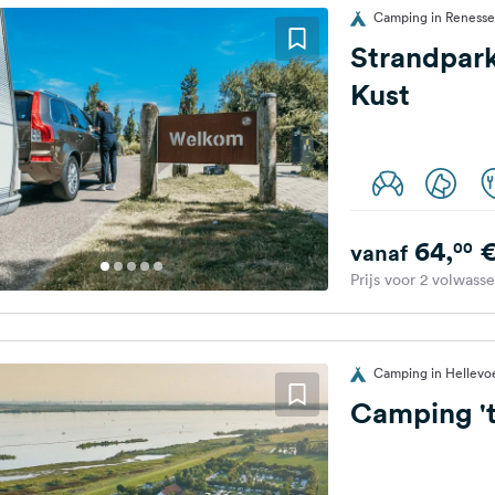
Camping in Renesse
Strandpar
Kust
64,
00
vanaf
Prijs voor 2 volwass
Camping in Hellevoe
Camping '