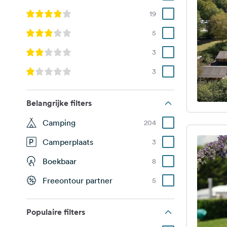
19
5
3
3
Belangrijke filters
Camping
204
Camperplaats
3
Boekbaar
8
Freeontour partner
5
Populaire filters