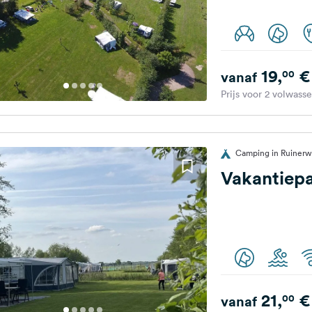
19,
€
00
vanaf
Prijs voor 2 volwass
Camping in Ruinerw
Vakantiepa
21,
€
00
vanaf