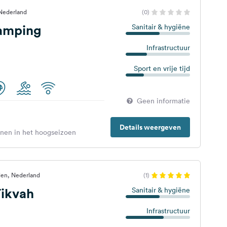
 Nederland
(0)
amping
Sanitair & hygiëne
Infrastructuur
Sport en vrije tijd
Geen informatie
Details weergeven
enen in het hoogseizoen
en, Nederland
(1)
ikvah
Sanitair & hygiëne
Infrastructuur