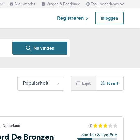
Nieuwsbrief
Vragen & Feedback
Taal: Nederlands
Registreren
Inloggen
Nu vinden
Populariteit
Lijst
Kaart
, Nederland
(1)
ord De Bronzen
Sanitair & hygiëne