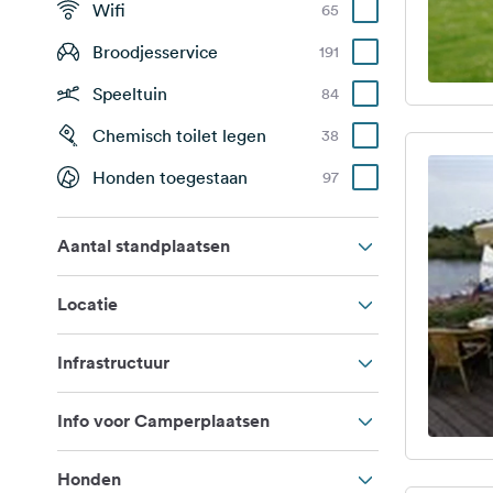
Wifi
65
Broodjesservice
191
Speeltuin
84
Chemisch toilet legen
38
Honden toegestaan
97
Aantal standplaatsen
Locatie
Infrastructuur
Info voor Camperplaatsen
Honden