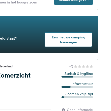
enen in het hoogseizoen
Een nieuwe camping
eld staat?
toevoegen
Nederland
(0)
omerzicht
Sanitair & hygiëne
Infrastructuur
Sport en vrije tijd
Geen informatie