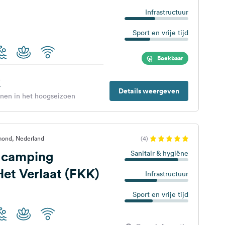
Infrastructuur
Sport en vrije tijd
Boekbaar
€
Details weergeven
enen in het hoogseizoen
mond, Nederland
(4)
n camping
Sanitair & hygiëne
et Verlaat (FKK)
Infrastructuur
Sport en vrije tijd