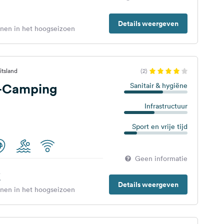
Details weergeven
enen in het hoogseizoen
itsland
(2)
-Camping
Sanitair & hygiëne
Infrastructuur
Sport en vrije tijd
Geen informatie
€
Details weergeven
enen in het hoogseizoen