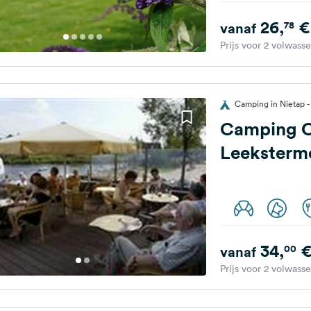
26,
€
78
vanaf
Prijs voor 2 volwass
Camping in Nietap 
Camping 
Leeksterm
34,
00
vanaf
Prijs voor 2 volwass