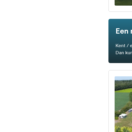
Een 
Kent / 
Dan kun