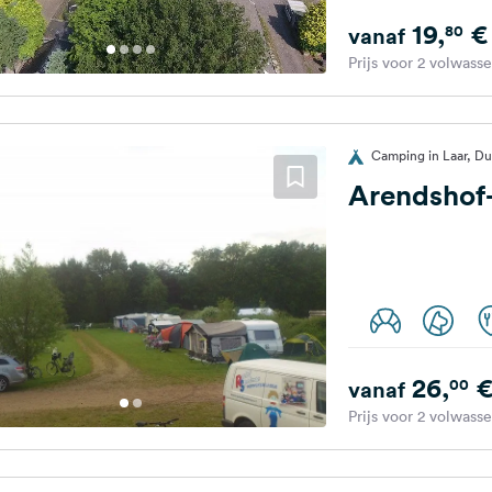
19,
€
80
vanaf
Prijs voor 2 volwass
Camping in Laar, Du
Arendshof
26,
00
vanaf
Prijs voor 2 volwass