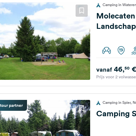
Camping in Wateren
Molecaten
Landschap
46,
50
vanaf
Prijs voor 2 volwass
Camping in Spier, N
tour partner
Camping 