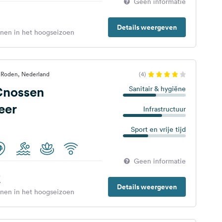
Geen informatie
Details weergeven
enen in het hoogseizoen
- Roden, Nederland
(4)
Cnossen
Sanitair & hygiëne
eer
Infrastructuur
Sport en vrije tijd
Geen informatie
€
Details weergeven
enen in het hoogseizoen