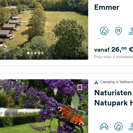
Emmer
26,
00
vanaf
Prijs voor 2 volwass
Camping in Valther
Naturiste
Natupark H