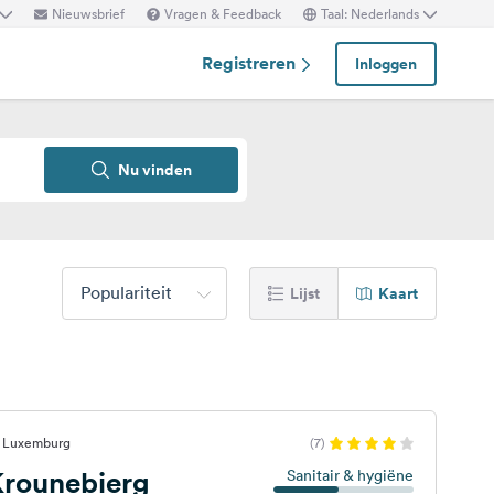
Nieuwsbrief
Vragen & Feedback
Taal: Nederlands
Registreren
Inloggen
Nu vinden
Populariteit
Lijst
Kaart
, Luxemburg
(7)
rounebierg
Sanitair & hygiëne