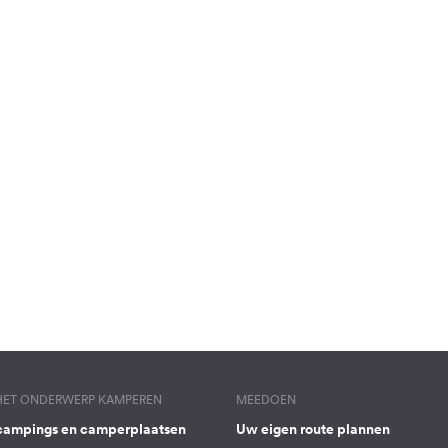
 HET ONDERWERP KAMPEREN
MEEDOEN
campings en camperplaatsen
Uw eigen route plannen