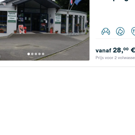
28,
00
vanaf
Prijs voor 2 volwass