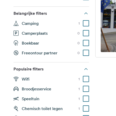
Belangrijke filters
Camping
1
Camperplaats
0
Boekbaar
0
Freeontour partner
0
Populaire filters
Wifi
1
Broodjesservice
1
Speeltuin
1
Chemisch toilet legen
1