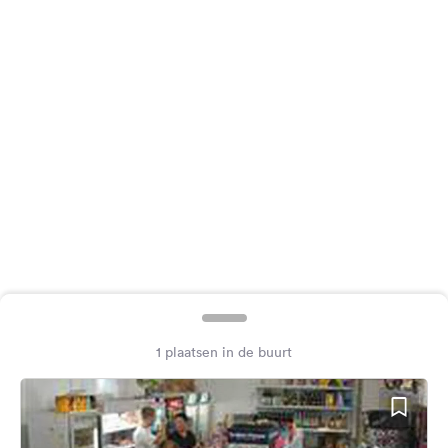
Feedback
Taal:
Nederlands
Volg
ons
op
social
media
Facebook
Instagram
1 plaatsen in de buurt