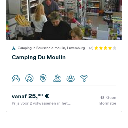
Camping in Bourscheid-moulin, Luxemburg
(3)
Camping Du Moulin
25,
€
00
vanaf
Geen
Prijs voor 2 volwassenen in het
informatie
hoogseizoen