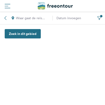
Waar gaat de reis
Datum invoegen
Routes
naar toe?
Zoek in dit gebied
Campings
Magazine
Partners
Registreren
Inloggen
Nieuwsbrief
Vragen &