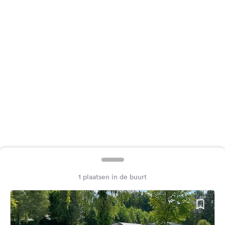
Feedback
Taal:
Nederlands
Volg
ons
op
social
media
Facebook
Instagram
1 plaatsen in de buurt