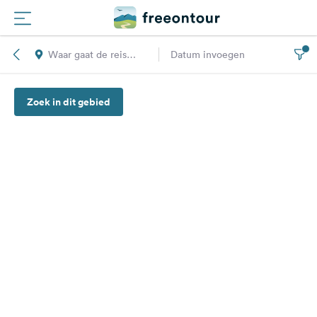
Waar gaat de reis
Datum invoegen
Routes
naar toe?
Zoek in dit gebied
Campings
Magazine
Partners
Registreren
Inloggen
Nieuwsbrief
Vragen &