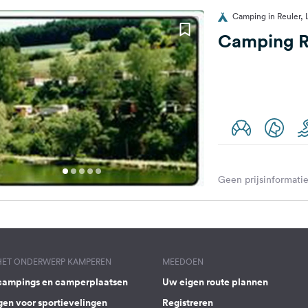
Camping in Reuler,
Camping R
Geen prijsinformatie
 HET ONDERWERP KAMPEREN
MEEDOEN
campings en camperplaatsen
Uw eigen route plannen
gen voor sportievelingen
Registreren