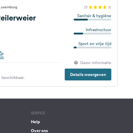
 Luxemburg
(1)
eilerweier
Sanitair & hygiëne
Infrastructuur
Sport en vrije tijd
Geen informatie
Details weergeven
 beschikbaar.
SERVICE
Help
Over ons