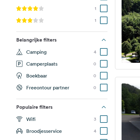
1
1
Belangrijke filters
Camping
4
Camperplaats
0
Boekbaar
0
Freeontour partner
0
Populaire filters
Wifi
3
Broodjesservice
4