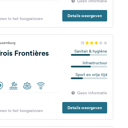
Geen informatie
Details weergeven
enen in het hoogseizoen
 Luxemburg
(1)
ois Frontières
Sanitair & hygiëne
Infrastructuur
Sport en vrije tijd
Geen informatie
Details weergeven
enen in het hoogseizoen