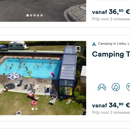
36,
€
50
vanaf
Prijs voor 2 volwass
Camping in Lieler,
Camping Tr
34,
€
90
vanaf
Prijs voor 2 volwass