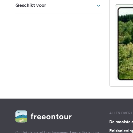
Geschikt voor
ALLES OVER
De mooiste 
Reisbelevin
Ontdek de wereld van kamperen. Lees artikelen over