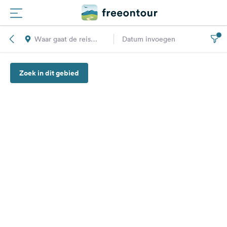
Waar gaat de reis
Datum invoegen
Routes
naar toe?
Zoek in dit gebied
Campings
Magazine
Partners
Registreren
Inloggen
Nieuwsbrief
Vragen &