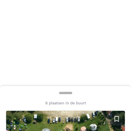
Feedback
Taal:
Nederlands
Volg
ons
op
social
media
Facebook
Instagram
8 plaatsen in de buurt