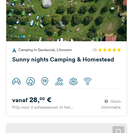
Camping in Gautauciai, Litouwen
(3)
Sunny nights Camping & Homestead
28,
€
00
vanaf
Geen
Prijs voor 2 volwassenen in het
informatie
hoogseizoen