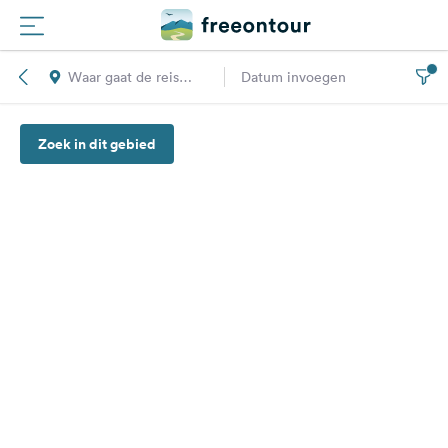
Waar gaat de reis
Datum invoegen
Routes
naar toe?
Zoek in dit gebied
Campings
Magazine
Partners
Registreren
Inloggen
Nieuwsbrief
Vragen &