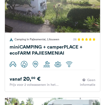
Camping in Pajiesmeniai, Litouwen
(9)
miniCAMPING + camperPLACE +
ecoFARM PAJIESMENIAI
20,
€
00
vanaf
Geen
Prijs voor 2 volwassenen in het
informatie
hoogseizoen