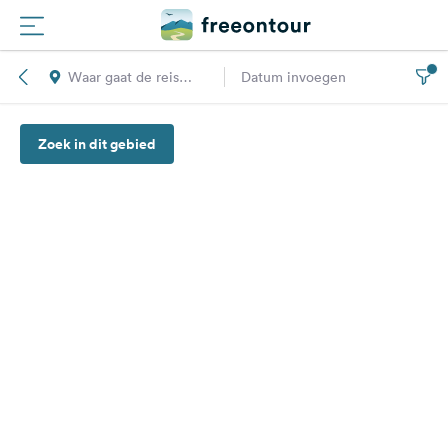
Waar gaat de reis
Datum invoegen
Routes
naar toe?
Zoek in dit gebied
Campings
Magazine
Partners
Registreren
Inloggen
Nieuwsbrief
Vragen &