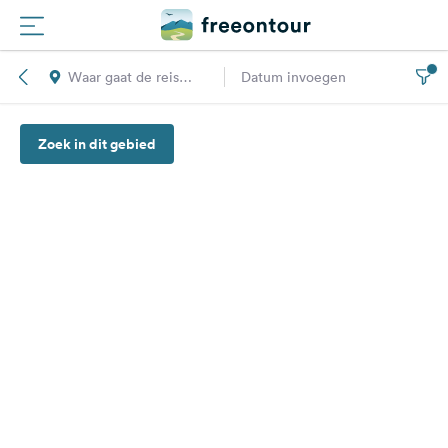
Waar gaat de reis
Datum invoegen
Routes
naar toe?
Zoek in dit gebied
Campings
Magazine
Partners
Registreren
Inloggen
Nieuwsbrief
Vragen &