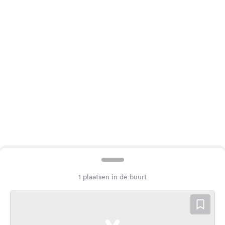
Feedback
Taal:
Nederlands
Volg
ons
op
social
media
Facebook
Instagram
1 plaatsen in de buurt