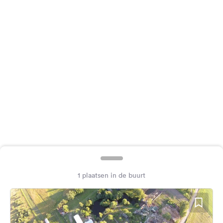
Feedback
Taal:
Nederlands
Volg
ons
op
social
media
Facebook
Instagram
1 plaatsen in de buurt