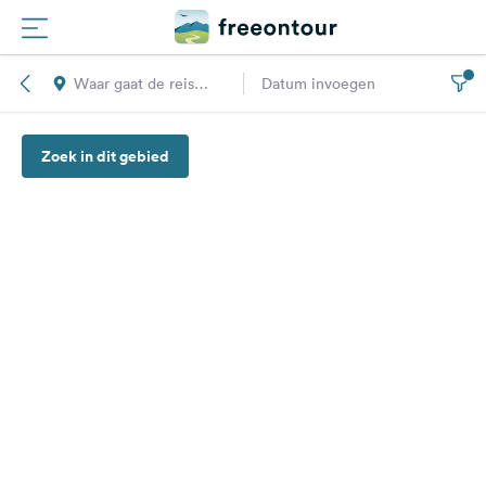
Waar gaat de reis
Datum invoegen
Routes
naar toe?
Zoek in dit gebied
Campings
Magazine
Partners
Registreren
Inloggen
Nieuwsbrief
Vragen &