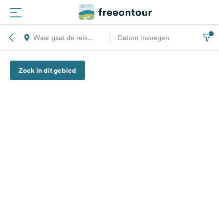
Waar gaat de reis
Datum invoegen
Routes
naar toe?
Zoek in dit gebied
Campings
Magazine
Partners
Registreren
Inloggen
Nieuwsbrief
Vragen &