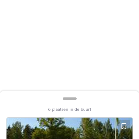
Feedback
Taal:
Nederlands
Volg
ons
op
social
media
Facebook
Instagram
6 plaatsen in de buurt