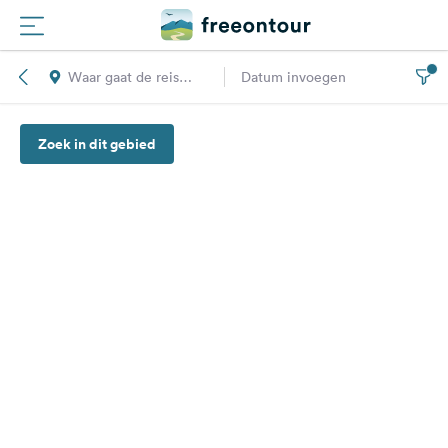
Waar gaat de reis
Datum invoegen
Routes
naar toe?
Zoek in dit gebied
Campings
Magazine
Partners
Registreren
Inloggen
Nieuwsbrief
Vragen &