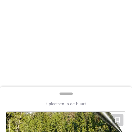
Feedback
Taal:
Nederlands
Volg
ons
op
social
media
Facebook
Instagram
1 plaatsen in de buurt